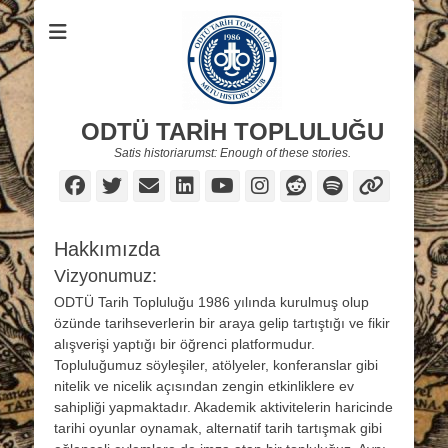
ODTÜ TARİH TOPLULUĞU
Satis historiarumst: Enough of these stories.
Facebook
Twitter
Email
LinkedIn
YouTube
Instagram
Reddit
Spotify
Link
Hakkımızda
Vizyonumuz:
ODTÜ Tarih Topluluğu 1986 yılında kurulmuş olup
özünde tarihseverlerin bir araya gelip tartıştığı ve fikir
alışverişi yaptığı bir öğrenci platformudur.
Topluluğumuz söyleşiler, atölyeler, konferanslar gibi
nitelik ve nicelik açısından zengin etkinliklere ev
sahipliği yapmaktadır. Akademik aktivitelerin haricinde
tarihi oyunlar oynamak, alternatif tarih tartışmak gibi