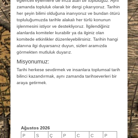
eğlenceli eylemlere de imza atan bir topluluğuz. Aynı
zamanda topluluk olarak bir dergi çıkarıyoruz. Tarihin
her şeyin bilimi olduğuna inanıyoruz ve bundan ötürü
topluluğumuzda tarihle alakalı her türlü konunun
işlenmesini istiyor ve destekliyoruz. İlgilendiğiniz
alanlarda komiteler kurabilir ya da ilginiz olan
komitede etkinlikler düzenleyebilirsiniz. Tarihin hangi
alanına ilgi duyarsanız duyun, sizleri aramızda
görmekten mutluluk duyarız.
Misyonumuz:
Tarihi herkese sevdirmek ve insanlara toplumsal tarih
bilinci kazandırmak, aynı zamanda tarihseverleri bir
araya getirmek.
Ağustos 2026
P
S
Ç
P
C
C
P