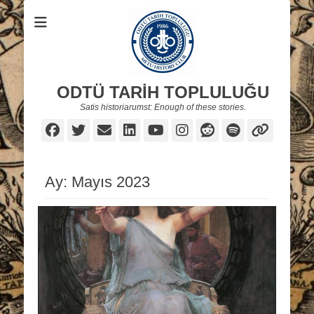
ODTÜ TARİH TOPLULUĞU
Satis historiarumst: Enough of these stories.
Facebook
Twitter
Email
LinkedIn
YouTube
Instagram
Reddit
Spotify
Link
Ay:
Mayıs 2023