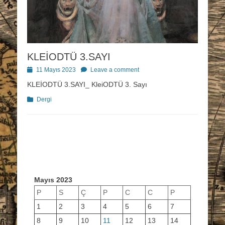
KLEİODTÜ 3.SAYI
Posted
11 Mayıs 2023
Leave a comment
on
KLEİODTÜ 3.SAYI_ KleiODTÜ 3. Sayı
Categories
Dergi
Mayıs 2023
P
S
Ç
P
C
C
P
1
2
3
4
5
6
7
8
9
10
11
12
13
14