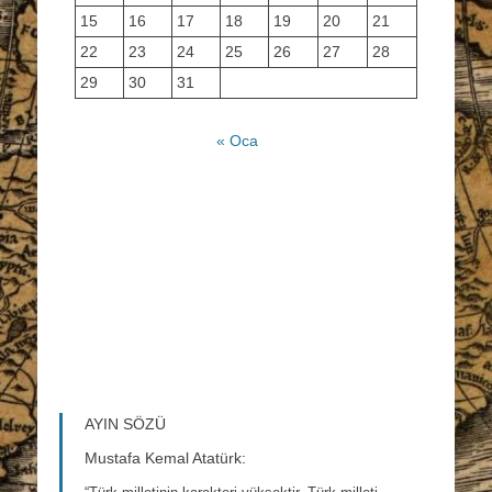
15
16
17
18
19
20
21
22
23
24
25
26
27
28
29
30
31
« Oca
AYIN SÖZÜ
Mustafa Kemal Atatürk: