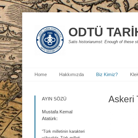
ODTÜ TARİ
Satis historiarumst: Enough of these st
Primary Menu
Skip
Home
Hakkımızda
Biz Kimiz?
Kle
to
content
Askeri 
AYIN SÖZÜ
Mustafa Kemal
Atatürk:
“Türk milletinin karakteri
yüksektir. Türk milleti