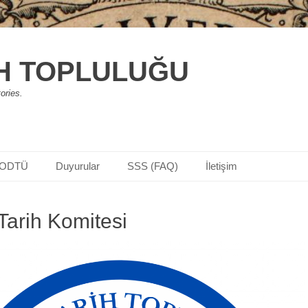
H TOPLULUĞU
ories.
iODTÜ
Duyurular
SSS (FAQ)
İletişim
Tarih Komitesi