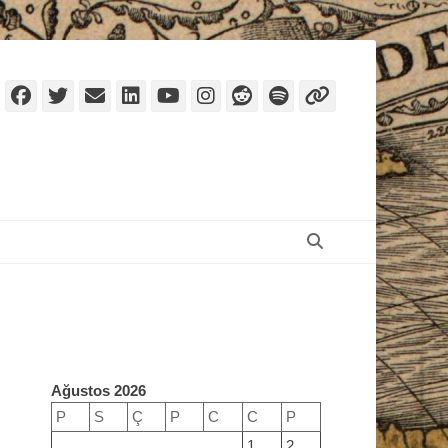
Facebook
Twitter
Email
LinkedIn
YouTube
Instagram
Reddit
Spotify
Link
Search
Ağustos 2026
P
S
Ç
P
C
C
P
1
2