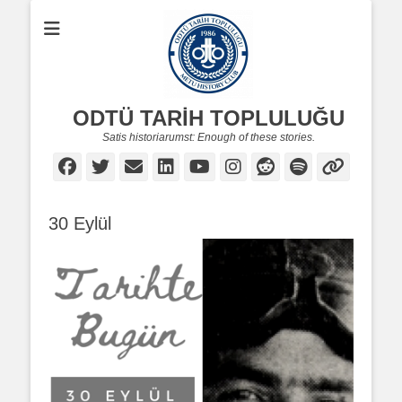
ODTÜ TARİH TOPLULUĞU
Satis historiarumst: Enough of these stories.
Facebook
Twitter
Email
LinkedIn
YouTube
Instagram
Reddit
Spotify
Link
30 Eylül